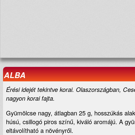
ALBA
Érési idejét tekintve korai. Olaszországban, Ce
nagyon korai fajta.
Gyümölcse nagy, átlagban 25 g, hosszúkás ala
húsú, csillogó piros színű, kiváló aromájú. A g
eltávolítható a növényről.