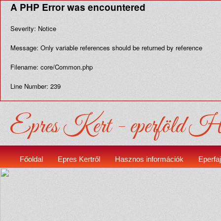
A PHP Error was encountered
Severity: Notice
Message: Only variable references should be returned by reference
Filename: core/Common.php
Line Number: 239
Epres Kert - eperföld Hé
Főoldal
Epres Kertről
Hasznos információk
Eperfa