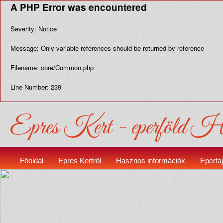
A PHP Error was encountered
Severity: Notice
Message: Only variable references should be returned by reference
Filename: core/Common.php
Line Number: 239
Epres Kert - eperföld Hé
Főoldal
Epres Kertről
Hasznos információk
Eperfa