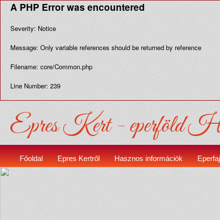
A PHP Error was encountered
Severity: Notice
Message: Only variable references should be returned by reference
Filename: core/Common.php
Line Number: 239
Epres Kert - eperföld Hé
Főoldal
Epres Kertről
Hasznos információk
Eperfa